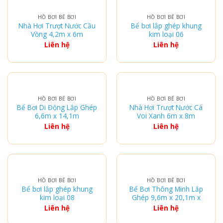
HỒ BƠI BỂ BƠI
HỒ BƠI BỂ BƠI
Nhà Hơi Trượt Nước Cầu
Bể bơi lắp ghép khung
Vồng 4,2m x 6m
kim loại 06
Liên hệ
Liên hệ
HỒ BƠI BỂ BƠI
HỒ BƠI BỂ BƠI
Bể Bơi Di Động Lắp Ghép
Nhà Hơi Trượt Nước Cá
6,6m x 14,1m
Voi Xanh 6m x 8m
Liên hệ
Liên hệ
HỒ BƠI BỂ BƠI
HỒ BƠI BỂ BƠI
Bể bơi lắp ghép khung
Bể Bơi Thông Minh Lắp
kim loại 08
Ghép 9,6m x 20,1m x
1,2m
Liên hệ
Liên hệ