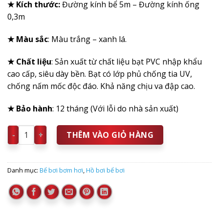
★ Kích thước:
Đường kính bể 5m – Đường kính ống
0,3m
★ Màu sắc
: Màu trắng – xanh lá.
★ Chất liệu
: Sản xuất từ chất liệu bạt PVC nhập khẩu
cao cấp, siêu dày bền. Bạt có lớp phủ chống tia UV,
chống nấm mốc độc đáo. Khả năng chịu va đập cao.
★
Bảo hành
: 12 tháng (Với lỗi do nhà sản xuất)
Bể Bơi Bơm Hơi Siêu Đẹp ĐK 5m số lượng
THÊM VÀO GIỎ HÀNG
Danh mục:
Bể bơi bơm hơi
,
Hồ bơi bể bơi