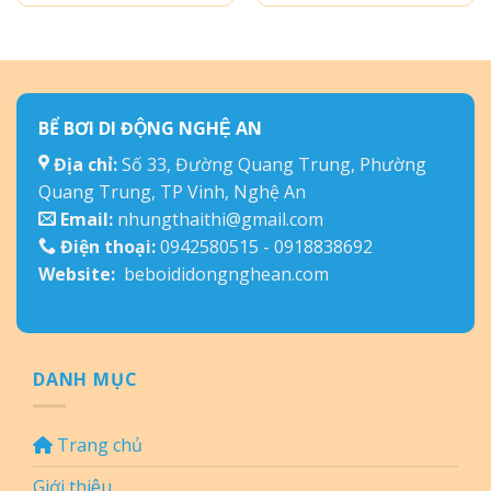
BỂ BƠI DI ĐỘNG NGHỆ AN
Địa chỉ:
Số 33, Đường Quang Trung, Phường
Quang Trung, TP Vinh, Nghệ An
Email:
nhungthaithi@gmail.com
Điện thoại:
0942580515 - 0918838692
Website:
beboididongnghean.com
DANH MỤC
Trang chủ
Giới thiệu