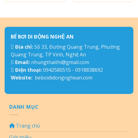
BỂ BƠI DI ĐỘNG NGHỆ AN
Địa chỉ:
Số 33, Đường Quang Trung, Phường
Quang Trung, TP Vinh, Nghệ An
Email:
nhungthaithi@gmail.com
Điện thoại:
0942580515 - 0918838692
Website:
beboididongnghean.com
DANH MỤC
Trang chủ
Giới thiệu