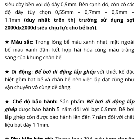
siêu dày bền với độ dày 0,9mm. Bên cạnh đó, còn có các
độ dày tùy chọn 0,55mm – 0,7mm – 0,9mm –
1,1mm
(duy nhất trên thị trường sử dụng sợi
2000dx2000d siêu chịu lực cho bể bơi)
.
★ Màu sắc:
Trong lòng bể màu xanh nhạt, mặt ngoài
bể màu xanh đậm kết hợp hài hòa cùng màu trắng
sáng của khung chân bể.
★ Di động:
Bể bơi di động lắp ghép
với thiết kế đặc
biệt gồm bạt bể và chân bể nên việc lắp đặt cũng như
vận chuyển vô cùng dễ dàng.
★ Chế độ bảo hành:
Sản phẩm
Bể bơi di động lắp
ghép
được bảo hành 5 năm đối với bạt 0,9mm. Bể bơi
lắp ghép còn được bảo hành lên đến 7 năm đối với chất
liệu bạt dày 1,1mm.
★ Phụ kiện bán rời:
Thang Inox 304, máy bơm chuyên