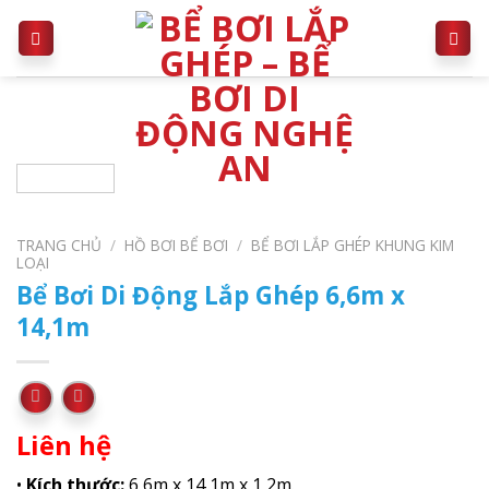
Skip
to
content
TRANG CHỦ
/
HỒ BƠI BỂ BƠI
/
BỂ BƠI LẮP GHÉP KHUNG KIM
LOẠI
Bể Bơi Di Động Lắp Ghép 6,6m x
14,1m
Liên hệ
•
Kích thước:
6,6m x 14,1m x 1,2m.