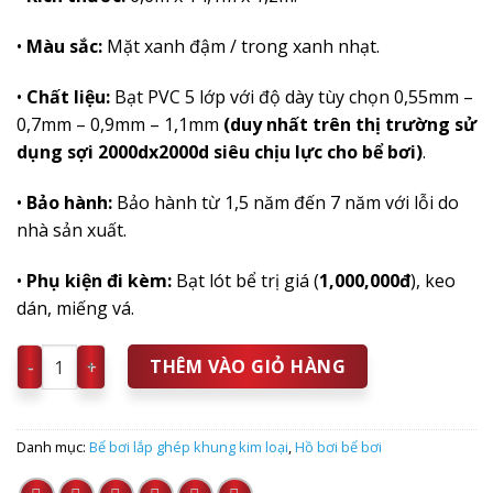
•
Màu sắc:
Mặt xanh đậm / trong xanh nhạt.
•
Chất liệu:
Bạt PVC 5 lớp với độ dày tùy chọn 0,55mm –
0,7mm – 0,9mm – 1,1mm
(duy nhất trên thị trường sử
dụng sợi 2000dx2000d siêu chịu lực cho bể bơi)
.
•
Bảo hành:
Bảo hành từ 1,5 năm đến 7 năm với lỗi do
nhà sản xuất.
•
Phụ kiện đi kèm:
Bạt lót bể trị giá (
1,000,000đ
), keo
dán, miếng vá.
Bể Bơi Di Động Lắp Ghép 6,6m x 14,1m số lượng
THÊM VÀO GIỎ HÀNG
Danh mục:
Bể bơi lắp ghép khung kim loại
,
Hồ bơi bể bơi