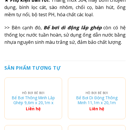
dụng, bình lọc cát, sào nhôm, chổi cọ, bàn hút, ống
mềm tự nổi, bộ test PH, hóa chất các loạI.
>> Bên cạnh đó,
Bể bơi di động lắp ghép
còn có hệ
thống lọc nước tuần hoàn, sử dụng ống dẫn nước bằng
nhựa nguyên sinh màu trắng sứ, đảm bảo chất lượng.
SẢN PHẨM TƯƠNG TỰ
HỒ BƠI BỂ BƠI
HỒ BƠI BỂ BƠI
Bể Bơi Thông Minh Lắp
Bể Bơi Di Động Thông
Ghép 9,6m x 20,1m x
Minh 11,1m x 20,1m
1,2m
Liên hệ
Liên hệ