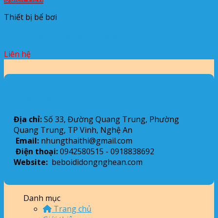
Thiết bị bể bơi
Chổi Cọ Vệ Sinh Bể Bơi Di Động
Liên hệ
BỂ BƠI DI ĐỘNG NGHỆ AN
Địa chỉ:
Số 33, Đường Quang Trung, Phường
Quang Trung, TP Vinh, Nghệ An
Email:
nhungthaithi@gmail.com
Điện thoại:
0942580515 - 0918838692
Website:
beboididongnghean.com
Danh mục
Trang chủ