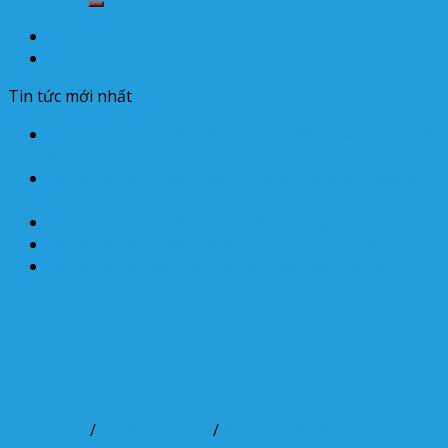
Tin tức mới nhất
Dự án bể bơi tại Xã Bắc Thành – Yên Thành – Nghệ
An
Dự án bể bơi Thanh Mỹ – Thanh Chương – Nghệ
An
Dự án bể bơi tại Xã Mỹ Sơn Đô Lương
Dự án bể bơi UBND xã Nghi Long- Nghi Lộc
Dự án bể bơi tại Trường Tiểu học Nghi Hưng –
Nghi Lộc – Nghệ An
Trang chủ
/
Thiết bị bể bơi
/
Bình lọc cát bể bơi