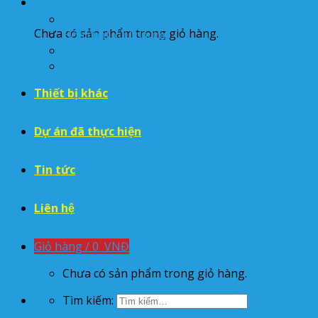
Giỏ hàng
Bình lọc cát bể bơi
Chưa có sản phẩm trong giỏ hàng.
Hóa chất xử lý nước
Máy bơm bể bơi
Thiết bị vệ sinh bể bơi
Thiết bị khác
Dự án đã thực hiện
Tin tức
Liên hệ
Giỏ hàng /
0
VNĐ
Chưa có sản phẩm trong giỏ hàng.
Tìm kiếm: