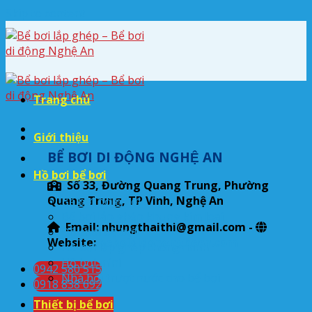
Skip to content
Trang chủ
Giới thiệu
BỂ BƠI DI ĐỘNG NGHỆ AN
Hồ bơi bể bơi
Số 33, Đường Quang Trung, Phường
Quang Trung, TP Vinh, Nghệ An
Bể bơi bơm hơi
Bể bơi lắp ghép khung kim loại
Email: nhungthaithi@gmail.com -
Đồ chơi bể bơi
Website:
beboididongnghean.com
Hồ bơi lắp ghép thông minh
Hồ bơi mini
0942 580 515
Nhà hơi trượt nước cho bể bơi
0918 838 692
Thiết bị bể bơi