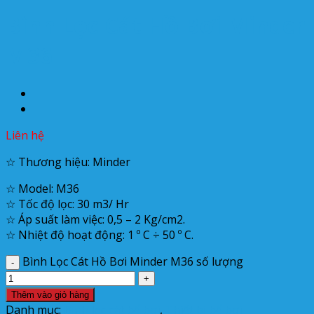
Bình Lọc Cát Hồ Bơi Minder
M36
Liên hệ
☆ Thương hiệu: Minder
☆ Model: M36
☆ Tốc độ lọc: 30 m3/ Hr
☆ Áp suất làm việc: 0,5 – 2 Kg/cm2.
☆ Nhiệt độ hoạt động: 1 º C ÷ 50 º C.
Bình Lọc Cát Hồ Bơi Minder M36 số lượng
Thêm vào giỏ hàng
Danh mục:
Bình lọc cát bể bơi
,
Thiết bị bể bơi