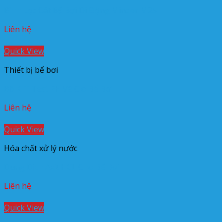
Bình Lọc Cát Bể Bơi Di Động Minder M25
Liên hệ
Quick View
Thiết bị bể bơi
Bộ KIT Test PH Và Clo Bể Bơi
Liên hệ
Quick View
Hóa chất xử lý nước
Dung Dịch Axit HCL Cho Bể Bơi
Liên hệ
Quick View