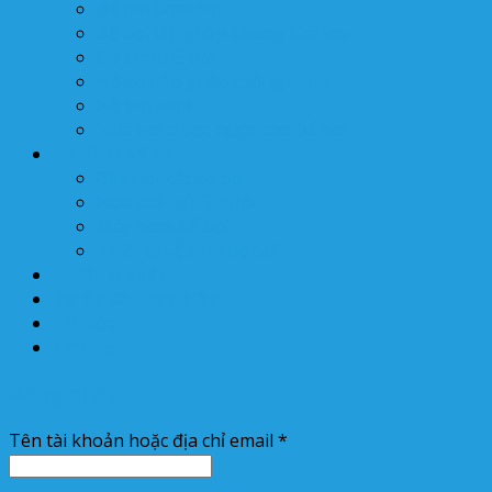
Bể bơi bơm hơi
Bể bơi lắp ghép khung kim loại
Đồ chơi bể bơi
Hồ bơi lắp ghép thông minh
Hồ bơi mini
Nhà hơi trượt nước cho bể bơi
Thiết bị bể bơi
Bình lọc cát bể bơi
Hóa chất xử lý nước
Máy bơm bể bơi
Thiết bị vệ sinh bể bơi
Thiết bị khác
Dự án đã thực hiện
Tin tức
Liên hệ
Đăng nhập
Tên tài khoản hoặc địa chỉ email
*