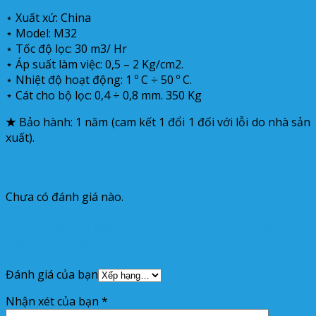
⋆ Xuất xứ: China
⋆ Model: M32
⋆ Tốc độ lọc: 30 m3/ Hr
⋆ Áp suất làm việc: 0,5 – 2 Kg/cm2.
⋆ Nhiệt độ hoạt động: 1 º C ÷ 50 º C.
⋆ Cát cho bộ lọc: 0,4 ÷ 0,8 mm. 350 Kg
★
Bảo hành: 1 năm (cam kết 1 đổi 1 đối với lỗi do nhà sản
xuất).
Đánh giá
Chưa có đánh giá nào.
Hãy là người đầu tiên nhận xét “Bình Lọc Cát
Hồ Bơi Minder M36”
Đánh giá của bạn
Nhận xét của bạn
*